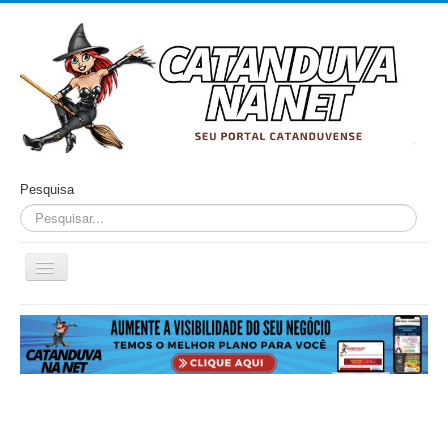
Pesquisa
Alternar
Navegação
Home
Cidade
Cultura
Economia
Educação
Esportes
Eventos
Filmes em Cartaz
Região
Política
Saúde
Tecnologia
Cinema / Série / TV
Nacional / Mundo
Vida / Estilo
Artigo / Coluna